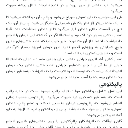
می‌شود درد دندان از بین برود و در نتیجه ایجاد کانال ریشه صورت
می‌گیرد.
طی این جراحی، دندان عفونی سوراخ می‌شود و پالپ آن برداشته می‌شود تا
با یک ماده بی‌اثر (از نظر واکنش شیمیایی) جایگزین شود. پس از آن، یک
تاج در قسمت بالای دندان قرار می‌گیرد تا از دندان محافظت کند. قبلا
عصب کشی بسیار دردناک بود و احتمالا اگر در گذشته این درمان را انجام
داده‌باشید، احتمالا از آن متنفرید. خبر خوب اینکه عصب‌کشی‌های مدرن
هیچ شباهتی به روزهای قدیم ندارد. این درمان امروزه بسیار کارآمدتر
است و به میزان کمتری دردناک است.
عصب‌کشی آشناترین جراحی دندان برای همه‌ی ماست، عملی که احتمالا
خیلی از ما آن را انجام داده‌ایم. جراحی عصب‌کشی دندان یک درمان
اندودانتیکس است که توسط اندودنتیست یا دندانپزشک به‌منظور درمان
یک دندان پوسیده یا آسیب‌دیده انجام می‌شود.
پالپکتومی
این عمل شامل برداشتن موقت تمام پالپ موجود است در حفره پالپ
است که به‌منظور تسکین درد صورت می‌گیرد. پالپکتومی معمولا زمانی
انجام می‌شود که پالپوتومی درمان مناسبی نباشد و تمام پالپ دندان
عفونی، ملتهب و خراب شده باشد. پس از برداشتن پالپ، کانال‌ها به دارو
آغشته و تمیز می‌شوند.
گاهی اوقات دندانپزشکان پالپکتومی را روی دندان‌های شیری انجام
می‌دهند. در چنین شرایطی، پالپ با مواد قابل جذب جایگزین می‌شود.