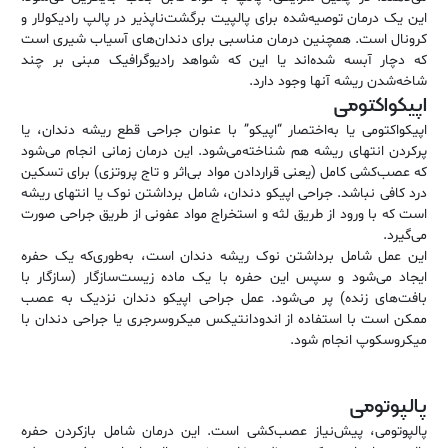
این یک درمان توصیه‌شده برای پالپیت برگشت‌ناپذیر در پالپ رادیکولار و
کرونال است. همچنین درمان مناسبی برای دندان‌های آسیاب شیری است
که دچار آبسه شده‌اند یا این که شواهد رادیوگرافیک مبنی بر چند
شاخه‌شدن ریشه آنها وجود دارد.
اپیکواکتومی
اپیکواکتومی یا به‌اختصار “اپیکو” با عنوان جراحی قطع ریشه دندان، یا
پرکردن انتهای ریشه هم شناخته‌می‌شود. این درمان زمانی انجام می‌شود
که عصب‌کشی کامل (یعنی قراردادن مواد بی‌اثر و تاج پروتزی) برای تسکین
درد کافی نباشد. جراحی اپیکو دندان، شامل برداشتن نوک یا انتهای ریشه
است که با ورود از طریق لثه و استخراج مواد عفونی از طریق جراحی صورت
می‌گیرد.
این عمل شامل برداشتن نوک ریشه دندان است، به‌طوری‌که یک حفره
ایجاد می‌شود و سپس این حفره با یک ماده زیست‌سازگار (سازگار با
بافت‌های زنده) پر می‌شود. عمل جراحی اپیکو دندان نزدیک به عصب
ممکن است با استفاده از اندودانتیکس میکروسرجری یا جراحی دندان با
میکروسکوپ انجام شود.
پالپوتومی
پالپوتومی، پیش‌نیاز عصب‌کشی است. این درمان شامل بازکردن حفره