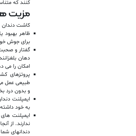
کنند که متنا
مزیت ها
کاشت دندان مز
ظاهر بهبود ی
برای جوش خورد
گفتار و صحبت 
دهان بلغزانند
امکان را می د
پروتزهای کشو
طبیعی عمل می 
و بدون درد بخ
ایمپلنت دندان
به خود داشته 
ایمپلنت های د
ندارند. از آنج
دندانهای شما