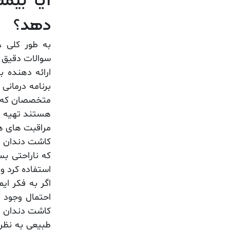
آیا بیم
دهد؟
به طور کلی 
سوالات دقیق در
ارائه دهنده 
برنامه درمان
متخصصان که ب
هستند تهیه م
مراقبت های هم
کاشت دندان چ
که ناراحتی ب
استفاده کرد و
اگر به فکر ای
احتمال وجود د
کاشت دندان گ
طبیعی به نظر