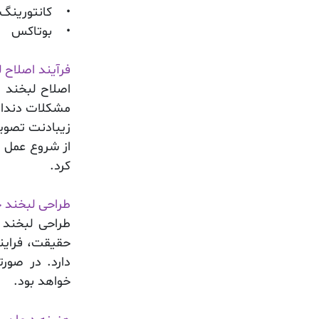
• کانتورینگ 
• بوتاکس
فرآیند اصلاح 
اصلاح لبخند د
مشکلات دندانی
زیبادنت تصویر
از شروع عمل ز
کرد.
طراحی لبخند 
طراحی لبخند
ف
حقیقت، فراین
دارد. در صور
خواهد بود.