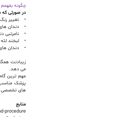
چگونه بفهمم 
در صورتی که م
• تغییر رنگ 
• دندان های 
• نامرتبی دن
• لبخند لثه 
• دندان های ا
زیبادنت همگام
می دهد.
مهم ترین گام
پزشک مناسب و
های تخصصی با 
منابع
nd-procedure/