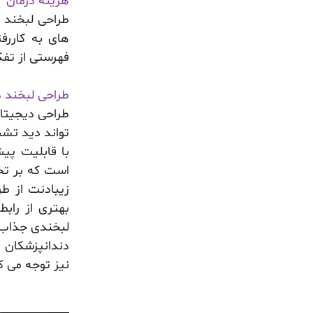
هزینه درمان
طراحی‌ لبخند 
های به کاررف
فهرستی از تفک
طراحی لبخند د
طراحی دیجیتال
تواند دید تش
با قابلیت پی
است که بر تح
زیبادنت از ط
بهتری از رابط
لبخندی جذاب 
دندانپزشکان ز
نیز توجه می کن