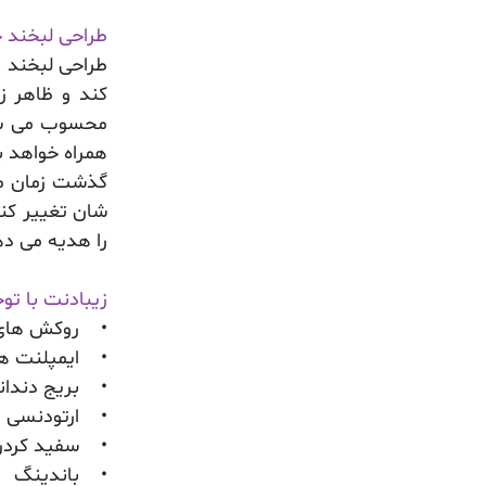
طراحی لبخند
طراحی لبخند ی
کند و ظاهر ز
محسوب می شود
همراه خواهد ب
گذشت زمان مو
شان تغییر کند
را هدیه می د
زیبادنت
با توج
• روکش های 
• ایمپلنت ها
• بریج دندانی
• ارتودنسی
• سفید کردن
• باندینگ