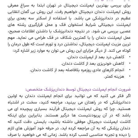
برای بررسی
بهترین ایمپلنت دیجیتال در تهران
ابتدا به سراغ معرفی
روش
ایمپلنت دندان دیجیتال
خواهیم رفت. این روش بی گمان انقلابی
عظیم در دندانپزشکی می باشد. با استفاده از اسکنر سه بعدی برای
ایمپلنت دیجیتالی
شرایط استخوان فک و محل قرارگیری رشته های
عصبی بررسی می شود. در نتیجه دندانپزشک با داشتن اطلاعات صحیح،
عمل
ایمپلنت دندان
را با کمترین شکاف در فک طراحی می نماید. مهم
ترین مزیت
ایمپلنت دیجیتال
، نداشتن درد و تورم است که طول درمان را
کوتاه می کند. از دیگر مزایای این روش می توان به موارد زیر اشاره کرد:
• کاهش درد بعد از
ایمپلنت دندان
.
• کاهش خونریزی بعد از کاشت دندان.
• انجام کارهای عادی روزمره بلافاصله بعد از کاشت دندان.
• هزینه کمتر.
ضرورت انجام
ایمپلنت دیجیتال توسط دندان‌پزشک متخصص
:
اگر فکر می کنید که می توانید برای انجام
ایمپلنت دندان
به اولین
دندانپزشکی که در راهتان می بینید، مراجعه کنید، سخت در اشتباه
هستید. چرا که روش
ایمپلنت دیجیتال
فرآیند بسیاری پیچیده ای می
باشد که در آن پریودنتیست ها درگیر هستند. بنابراین برای اینکه
کاشت
ایمپلنت دیجیتال
موفقی داشته باشید، بایستی دقت کنید که
دندان پزشکی که به آن مراجعه کرده اید، در حرفه خود آموزش های لازم
را دیده و تجربه مناسبی کسب کرده باشد. زمانی که می خواهید با صرف