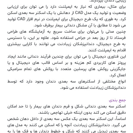
زیبایی دندان بپردازند.
برای مثال، بیماری که نیاز به ایمپلنت دارد را می توان برای ارزیابی
وضعیت و تولید یک مدل CAD از دهانش با یک اسکنر سه بعدی اسکن
کرد. به طوری که یک طرح دیجیتال برای ایمپلنت در نرم افزار CAD تولید
می شود تا مطابق با آن مشکل دندانی بیمار برطرف شود.
چنین مدلی را می‌توان برای ساخت سریع به آزمایشگاه‌ های طراحی
فرستاد تا از روز بعد در جراحی استفاده شود. علاوه بر این، با دسترسی
به طرح دیجیتال، دندانپزشکان زیبادنت می توانند با کارایی بیشتری
اقدام به ایمپلنت کنند.
این فناوری دیجیتال را می توان برای چندین فرآیند دندانی مانند ایجاد
پروتز های کاربردی کم هزینه و بر اساس قالب های دیجیتال و یا
جایگزینی روکش های پرسلین متعدد با روکش های تمام سرامیکی
اعمال کرد.
انواع مختلفی از اسکنرهای سه بعدی دندان وجود دارد که توسط
دندانپزشکان زیبادنت استفاده می شود.
جمع بندی
اسکنر سه بعدی دندانی شکل و فرم دندان های بیمار را تا حد امکان
دقیق اسکن می کند بدون اینکه خیلی تهاجمی باشند.
اساساً، این اسکنر سه بعدی یک عکس سه بعدی از داخل دهان شخص
می گیرد.
دندانپزشکان زیبادنت
آنچه را که اسکن می کنند به مدل های
سه بعدی تبدیل می کنند که شکل و خطوط دندان ها و فک ها را به